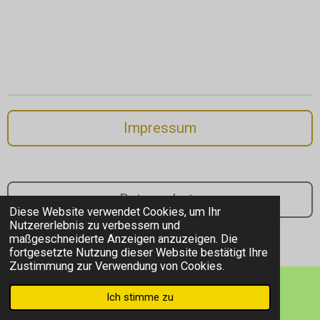
Impressum
Datenschutz
Diese Website verwendet Cookies, um Ihr
Nutzererlebnis zu verbessern und
© 2026 Alexandra Scherer - Autorin
maßgeschneiderte Anzeigen anzuzeigen. Die
Mit Unterstützung von
Webador
fortgesetzte Nutzung dieser Website bestätigt Ihre
Zustimmung zur Verwendung von Cookies.
Ich stimme zu
E-Mail
Instagram