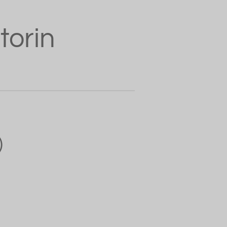
torin
)