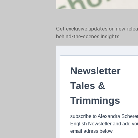
Get exclusive updates on new rele
behind-the-scenes insights
Newsletter
Tales &
Trimmings
subscribe to Alexandra Schere
English Newsletter and add yo
email adress below.