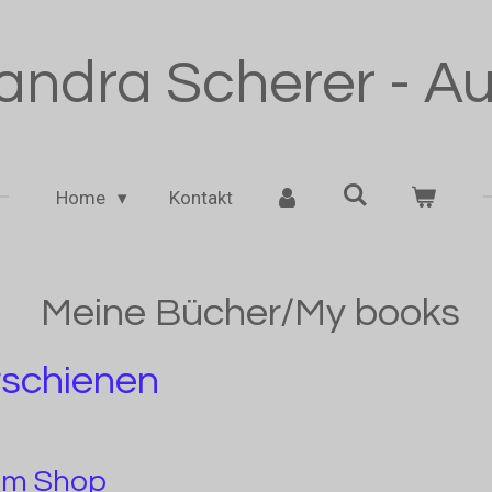
andra Scherer - Au
Home
Kontakt
Meine Bücher/My books
rschienen
im Shop