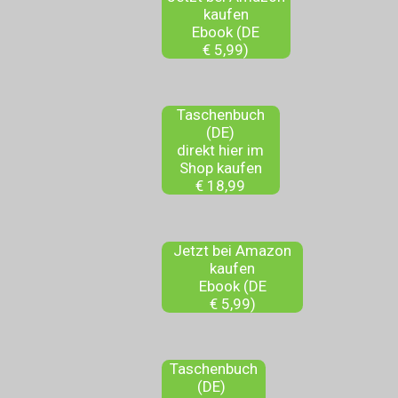
kaufen
Ebook (DE
€ 5,99)
Taschenbuch
(DE)
direkt hier im
Shop kaufen
€ 18,99
Jetzt bei Amazon
kaufen
Ebook (DE
€ 5,99)
Taschenbuch
(DE)