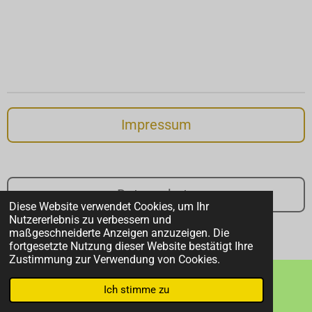
Impressum
Datenschutz
Diese Website verwendet Cookies, um Ihr
Nutzererlebnis zu verbessern und
© 2026 Alexandra Scherer - Autorin
maßgeschneiderte Anzeigen anzuzeigen. Die
Mit Unterstützung von
Webador
fortgesetzte Nutzung dieser Website bestätigt Ihre
Zustimmung zur Verwendung von Cookies.
Ich stimme zu
E-Mail
Instagram